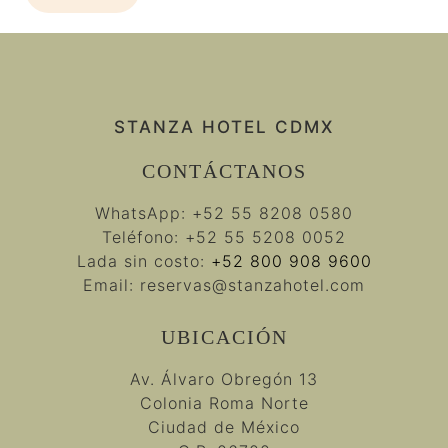
STANZA HOTEL CDMX
CONTÁCTANOS
WhatsApp:
+52 55 8208 0580
Teléfono:
+52 55 5208 0052
Lada sin costo:
+52 800 908 9600
Email:
reservas@stanzahotel.com
UBICACIÓN
Av. Álvaro Obregón 13
Colonia Roma Norte
Ciudad de México