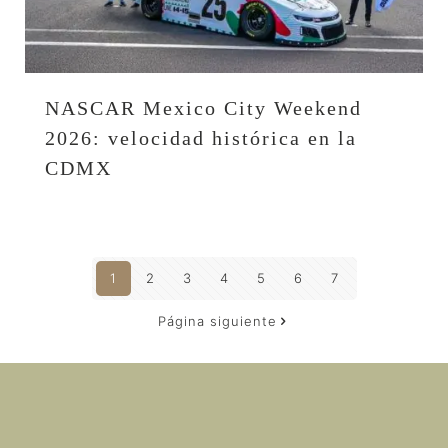
NASCAR Mexico City Weekend
2026: velocidad histórica en la
CDMX
1
2
3
4
5
6
7
Página siguiente