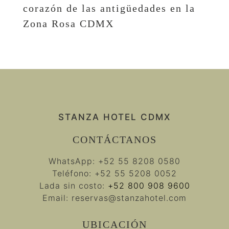
corazón de las antigüedades en la
Zona Rosa CDMX
STANZA HOTEL CDMX
CONTÁCTANOS
WhatsApp:
+52 55 8208 0580
Teléfono:
+52 55 5208 0052
Lada sin costo:
+52 800 908 9600
Email:
reservas@stanzahotel.com
UBICACIÓN