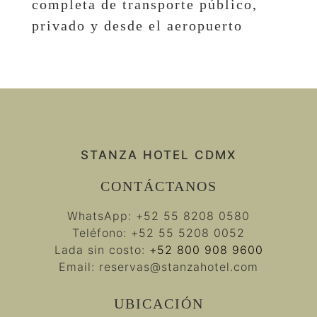
completa de transporte público,
privado y desde el aeropuerto
STANZA HOTEL CDMX
CONTÁCTANOS
WhatsApp:
+52 55 8208 0580
Teléfono:
+52 55 5208 0052
Lada sin costo:
+52 800 908 9600
Email:
reservas@stanzahotel.com
UBICACIÓN