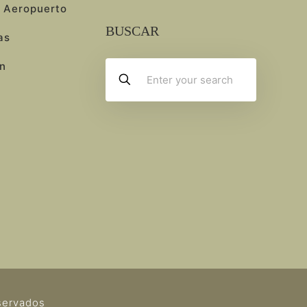
 Aeropuerto
BUSCAR
as
n
servados