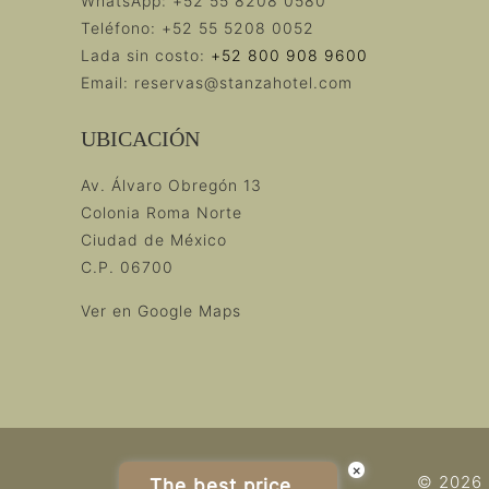
WhatsApp:
+52 55 8208 0580
Teléfono:
+52 55 5208 0052
Lada sin costo:
+52 800 908 9600
Email:
reservas@stanzahotel.com
UBICACIÓN
Av. Álvaro Obregón 13
Colonia Roma Norte
Ciudad de México
C.P. 06700
Ver en Google Maps
×
© 2026 
The best price