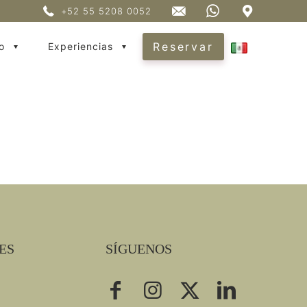
+52 55 5208 0052
Reservar
o
Experiencias
ES
SÍGUENOS
a