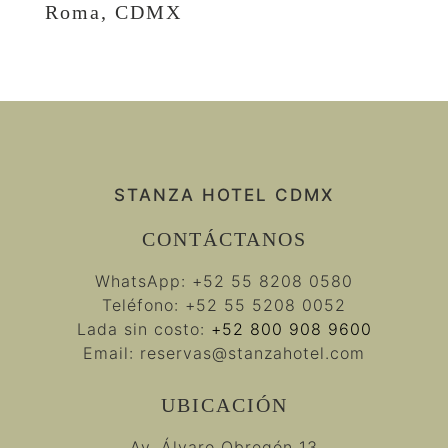
Roma, CDMX
STANZA HOTEL CDMX
CONTÁCTANOS
WhatsApp:
+52 55 8208 0580
Teléfono:
+52 55 5208 0052
Lada sin costo:
+52 800 908 9600
Email:
reservas@stanzahotel.com
UBICACIÓN
Av. Álvaro Obregón 13